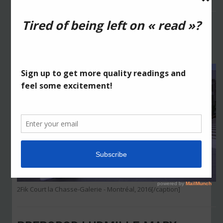
2FIK COURT LA CHASSE-GALERIE
by
2Fik
juin 07, 2016
in
0 comments
[caption id="attachment_1438" align="alignnone" width="940"]
2Fik Court la Chasse-Galerie - Montréal, 2016[/caption]