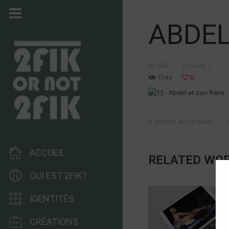
ABDEL
by
2Fik
in
Série 2
1544
0
Manon au rat blanc
ACCUEIL
RELATED WO
QUI EST 2FIK?
IDENTITÉS
CRÉATIONS