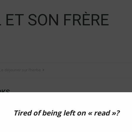
 ET SON FRÈRE
Le déjeuner sur l’herbe
RKS