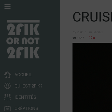
CRUIS
by
2Fik
in
Série 3
1667
0
ACCUEIL
QUI EST 2FIK?
IDENTITÉS
CRÉATIONS