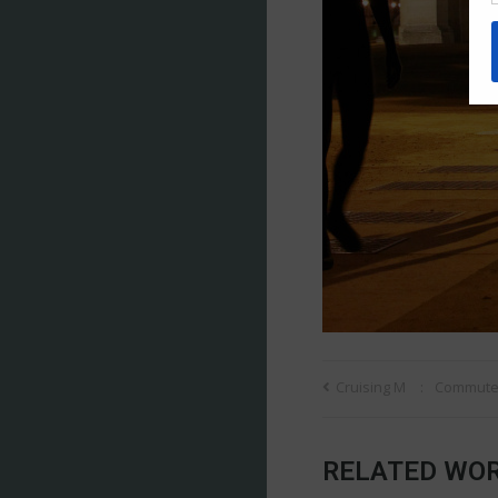
Cruising M
Commute
RELATED WO