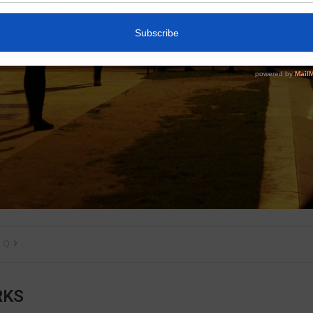
 Q
RKS