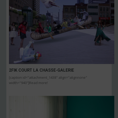
2FIK COURT LA CHASSE-GALERIE
[caption id="attachment_1438" align="alignnone"
width="940"]
Read more!