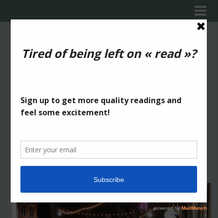
FRANCINE À L’ÉCUREUIL
by
2Fik
in
Série 2
1439
0
La leçon de folie de Ludmilla-Mary
Manon au rat blanc
RELATED WORKS