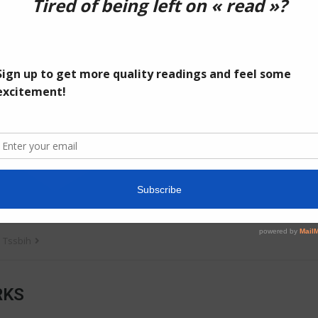
Tssbih
RKS