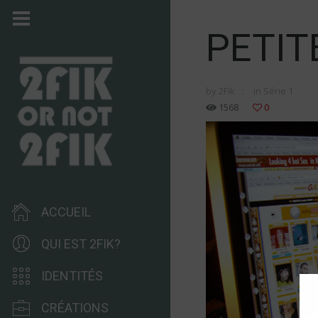
PETIT
by
2Fik
in
Série 1
1568
0
ACCUEIL
QUI EST 2FIK?
IDENTITÉS
CRÉATIONS