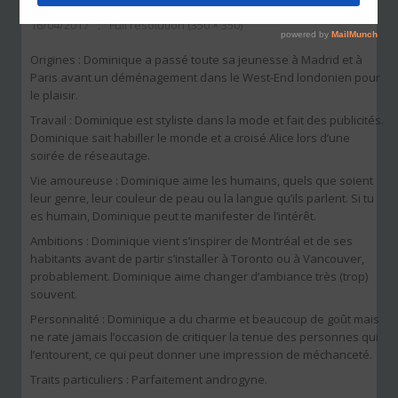
16/04/2017
Full resolution (350 × 350)
Origines : Dominique a passé toute sa jeunesse à Madrid et à
Paris avant un déménagement dans le West-End londonien pour
le plaisir.
Travail : Dominique est styliste dans la mode et fait des publicités.
Dominique sait habiller le monde et a croisé Alice lors d’une
soirée de réseautage.
Vie amoureuse : Dominique aime les humains, quels que soient
leur genre, leur couleur de peau ou la langue qu’ils parlent. Si tu
es humain, Dominique peut te manifester de l’intérêt.
Ambitions : Dominique vient s’inspirer de Montréal et de ses
habitants avant de partir s’installer à Toronto ou à Vancouver,
probablement. Dominique aime changer d’ambiance très (trop)
souvent.
Personnalité : Dominique a du charme et beaucoup de goût mais
ne rate jamais l’occasion de critiquer la tenue des personnes qui
l’entourent, ce qui peut donner une impression de méchanceté.
Traits particuliers : Parfaitement androgyne.